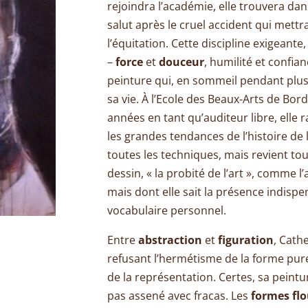
rejoindra l’académie, elle trouvera dan
salut après le cruel accident qui mettr
l’équitation. Cette discipline exigeante
–
force
et
douceur
, humilité et confian
peinture qui, en sommeil pendant plus
sa vie. À l’Ecole des Beaux-Arts de Bor
années en tant qu’auditeur libre, elle 
les grandes tendances de l’histoire de 
toutes les techniques, mais revient tou
dessin, « la probité de l’art », comme l’a
mais dont elle sait la présence indisp
vocabulaire personnel.
Entre
abstraction
et
figuration
, Cath
refusant l’hermétisme de la forme pure
de la représentation. Certes, sa peintu
pas assené avec fracas. Les
formes
fl