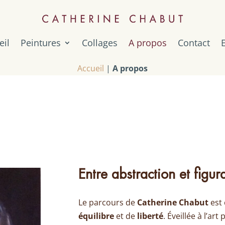
eil
Peintures
Collages
A propos
Contact
Accueil
|
A propos
Entre abstraction et figur
Le parcours de
Catherine Chabut
est 
équilibre
et de
liberté
. Éveillée à l’ar